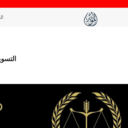
لتجاوز
لى
ال
لمحتوى
التسوي