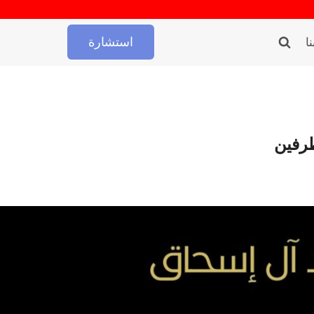
استشارة
ا
طرفين