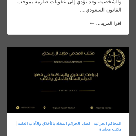
والشخصية، وقد تؤدي إلى عقوبات صارمة بموجب
القانون السعودي….
دور
اقرا المزيد...
المحامي
في
الدفاع
عن
قضايا
الجرائم
المخلة
بالأخلاق
والآداب
العامة
المحاكم الجزائية
|
قضايا الجرائم المخلة بالأخلاق والآداب العامة
|
مكتب محاماة