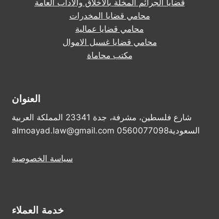
قضايا الجرائم المخلة بالأخلاق والآداب العامة
محامي قضايا المخدرات
محامي قضايا عمالية
محامي قضايا غسيل الاموال
مكتب محاماة
العنوان
شارع فلسطين، مشرفة، جدة 23341 المملكة العربية
السعودية0560077098 almoayad.law@gmail.com
سياسة الخصوصية
خدمة العملاء