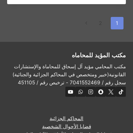
المخلة
بالأخلاق
والآداب
تنقل
الصفحة
2
1
العامة
الصفحة
على
التالية
المجتمع
السعودي
مكتب المؤيد للمحاماه
مكتب المحامي مؤيد آل إسحاق للمحاماة والإستشارات
القانونية(خبير ومتخصص في المحاكم الجزائية والجنائية)
سجل رقم / 7041552469 - ترخيص رقم / 451105
المحاكم الجزائية
قضايا الأحوال الشخصية