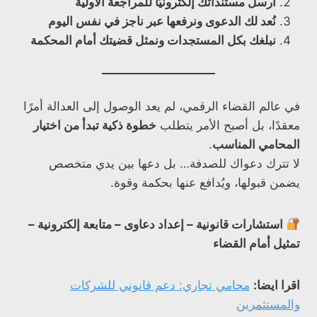
أرسل مستنداتك إلكترونيًا للمراجعة الأولية
نُعد لك الدعوى ونرفعها عبر ناجز في نفس اليوم
نبلغك بكل المستجدات ونمثل قضيتك أمام المحكمة
في عالم القضاء الرقمي، لم يعد الوصول إلى العدالة أمرًا
معقدًا، بل أصبح الأمر يتطلب
خطوة ذكية تبدأ من اختيار
المحامي المناسب
.
لا تترك دعواك للصدفة… بل دعها بين يدي متخصص
يضمن قبولها، ويُدافع عنها بحكمة وقوة.
استشارات قانونية – إعداد دعاوى – متابعة إلكترونية –
تمثيل أمام القضاء
اقرا ايضا:
محامي تجاري: دعم قانوني للشركات
والمستثمرين