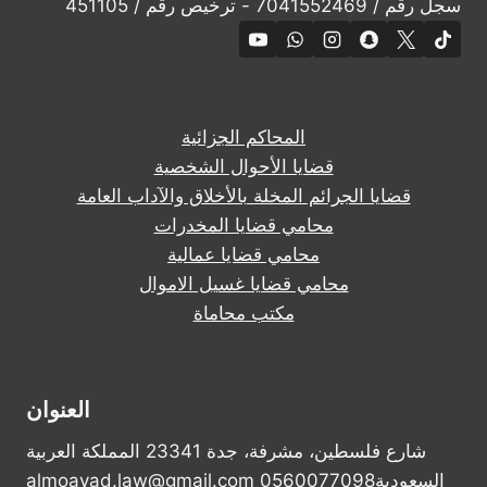
سجل رقم / 7041552469 - ترخيص رقم / 451105
المحاكم الجزائية
قضايا الأحوال الشخصية
قضايا الجرائم المخلة بالأخلاق والآداب العامة
محامي قضايا المخدرات
محامي قضايا عمالية
محامي قضايا غسيل الاموال
مكتب محاماة
العنوان
شارع فلسطين، مشرفة، جدة 23341 المملكة العربية
السعودية0560077098 almoayad.law@gmail.com