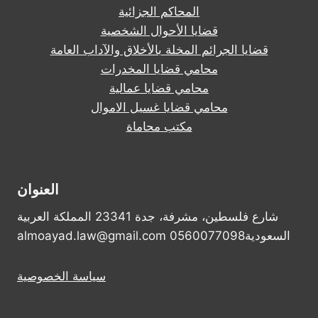
المحاكم الجزائية
قضايا الأحوال الشخصية
قضايا الجرائم المخلة بالأخلاق والآداب العامة
محامي قضايا المخدرات
محامي قضايا عمالية
محامي قضايا غسيل الاموال
مكتب محاماة
العنوان
شارع فلسطين، مشرفة، جدة 23341 المملكة العربية
السعودية0560077098 almoayad.law@gmail.com
سياسة الخصوصية