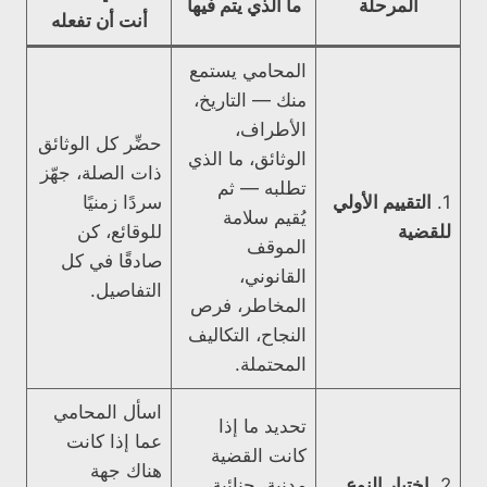
المرحلة
ما الذي يتم فيها
أنت أن تفعله
المحامي يستمع
منك — التاريخ،
الأطراف،
حضِّر كل الوثائق
الوثائق، ما الذي
ذات الصلة، جهّز
تطلبه — ثم
1.
التقييم الأولي
سردًا زمنيًا
يُقيم سلامة
للقضية
للوقائع، كن
الموقف
صادقًا في كل
القانوني،
التفاصيل.
المخاطر، فرص
النجاح، التكاليف
المحتملة.
اسأل المحامي
تحديد ما إذا
عما إذا كانت
كانت القضية
هناك جهة
2.
اختيار النوع
مدنية، جنائية،