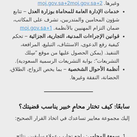
وغيرها.
moj.gov.sa+2moj.gov.sa+2
خدمات الإدارة العامة للمحاماة بوزارة العدل
– تتابع
شؤون المحامين والمتدربين، تشرف على المكاتب،
ضمان التزام المهنيين بالأنظمة.
moj.gov.sa+1
قوانين الإجراءات المدنية، التجارية، الجزائية
– تحكم
كيفية رفع الدعوى، الاستئناف، التبليغ، المرافعة،
التنفيذ. (يمكن الحصول عليها من موقع “سِلك
التشريعات”: بوابة التشريعات الرسمية السعودية).
أنظمة الأحوال الشخصية
– بما يخص الزواج، الطلاق،
الحضانة، النفقة وغيرها.
سابعًا: كيف تختار محامٍ خبير يناسب قضيتك؟
إليك مجموعة معايير تساعدك في اتخاذ القرار الصحيح:
سمعة المحامي
: راجع تجارب عملاء سابقين، نتائج