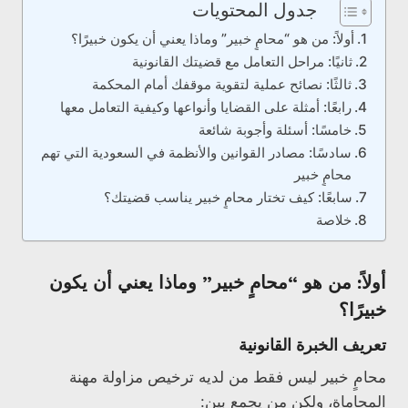
جدول المحتويات
أولاً: من هو “محامٍ خبير” وماذا يعني أن يكون خبيرًا؟
ثانيًا: مراحل التعامل مع قضيتك القانونية
ثالثًا: نصائح عملية لتقوية موقفك أمام المحكمة
رابعًا: أمثلة على القضايا وأنواعها وكيفية التعامل معها
خامسًا: أسئلة وأجوبة شائعة
سادسًا: مصادر القوانين والأنظمة في السعودية التي تهم
محامٍ خبير
سابعًا: كيف تختار محامٍ خبير يناسب قضيتك؟
خلاصة
أولاً: من هو “محامٍ خبير” وماذا يعني أن يكون
خبيرًا؟
تعريف الخبرة القانونية
محامٍ خبير ليس فقط من لديه ترخيص مزاولة مهنة
المحاماة، ولكن من يجمع بين: