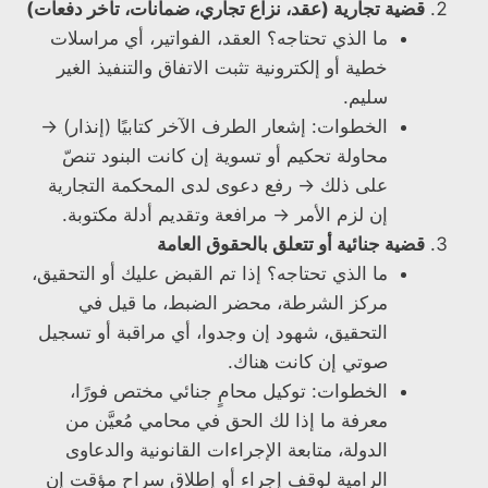
قضية تجارية (عقد، نزاع تجاري، ضمانات، تأخر دفعات)
ما الذي تحتاجه؟ العقد، الفواتير، أي مراسلات
خطية أو إلكترونية تثبت الاتفاق والتنفيذ الغير
سليم.
الخطوات: إشعار الطرف الآخر كتابيًا (إنذار) →
محاولة تحكيم أو تسوية إن كانت البنود تنصّ
على ذلك → رفع دعوى لدى المحكمة التجارية
إن لزم الأمر → مرافعة وتقديم أدلة مكتوبة.
قضية جنائية أو تتعلق بالحقوق العامة
ما الذي تحتاجه؟ إذا تم القبض عليك أو التحقيق،
مركز الشرطة، محضر الضبط، ما قيل في
التحقيق، شهود إن وجدوا، أي مراقبة أو تسجيل
صوتي إن كانت هناك.
الخطوات: توكيل محامٍ جنائي مختص فورًا،
معرفة ما إذا لك الحق في محامي مُعيَّن من
الدولة، متابعة الإجراءات القانونية والدعاوى
الرامية لوقف إجراء أو إطلاق سراح مؤقت إن