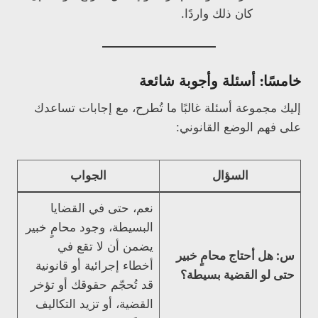
كان ذلك واردًا.
خامسًا: أسئلة وأجوبة شائعة
إليك مجموعة أسئلة غالبًا ما تُطرح، مع إجابات تساعدك
على فهم الوضع القانوني:
السؤال
الجواب
نعم، حتى في القضايا
البسيطة، وجود محامٍ خبير
يضمن أن لا تقع في
س: هل أحتاج محامٍ خبير
أخطاء إجرائية أو قانونية
حتى لو القضية بسيطة؟
قد تُحجّم حقوقك أو تؤخر
القضية، أو تزيد التكاليف