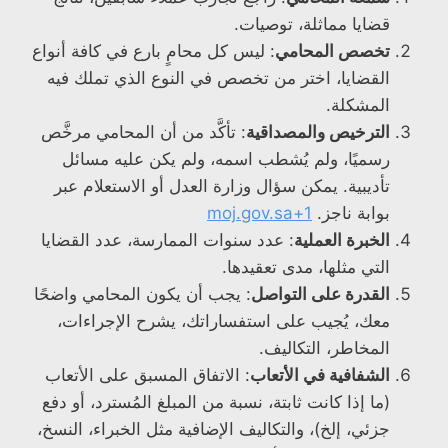
قضايا مماثلة، توصيات.
تخصص المحامي
: ليس كل محامٍ بارع في كافة أنواع
القضايا، اختر من تخصص في النوع الذي تملك فيه
المشكلة.
الترخيص والمصداقية
: تأكَّد من أن المحامي مرخَّص
رسميًا، ولم يُشطب اسمه، ولم يكن عليه مسائل
تأديبية. يمكن سؤال وزارة العدل أو الاستعلام عبر
بوابة ناجز.
moj.gov.sa+1
الخبرة العملية
: عدد سنوات الممارسة، عدد القضايا
التي مثلها، مدى تعقيدها.
القدرة على التواصل
: يجب أن يكون المحامي واضحًا
معك، يُجيب على استفساراتك، يشرح الإجراءات،
المخاطر، التكاليف.
الشفافية في الأتعاب
: الاتفاق المسبق على الأتعاب
(ما إذا كانت ثابتة، نسبة من المبلغ المُسترد، أو دفع
جزئي، إلخ)، والتكاليف الإضافية مثل الخبراء، النسخ،