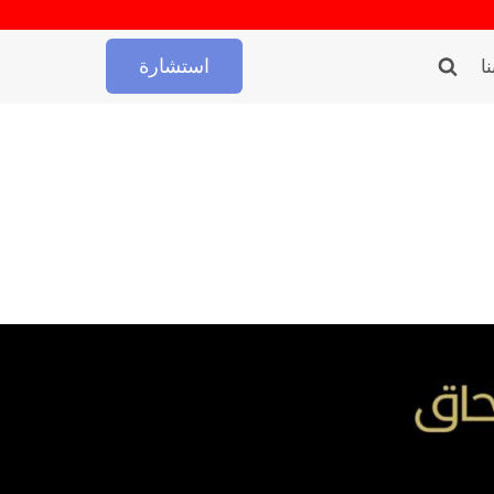
استشارة
ا