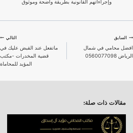
وإجراءاتهم القانونية بطريقة واضحة وموثوق
صفّح
السابق
التالي
لمقالات
افضل محامي في شمال
ماتفعل عند القبض عليك في
الرياض 0560077098
قضية المخدرات -مكتب
المؤيد للمحاماة
مقالات ذات صلة: