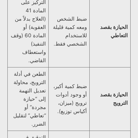
التركيز على
المادة 41
ضبط الشخص
(العلاج بدلاً من
الحيازة بقصد
ومعه كمية قليلة
العقوبة) أو
التعاطي
للاستخدام
المادة 60 (وقف
الشخصي فقط.
التنفيذ)
واستعطاف
القاضي.
الطعن في أدلة
الترويج، محاولة
ضبط كمية أكبر،
تعديل التهمة
الحيازة بقصد
أو وجود أدوات
إلى “حيازة
الترويج
ترويج (ميزان،
مجردة” أو
أكياس توزيع).
“تعاطي” لتقليل
الضرر.
التدقيق في