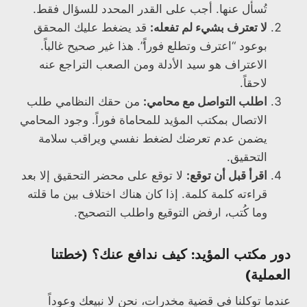
تُسأل عنها. أجب على القدر المحدد للسؤال فقط.
لا تعترف بشيء لم تفعله:
قد يضغط عليك المحقق
بوعود “اعترف وتطلع فوراً”. هذا غير صحيح غالباً.
الاعتراف هو سيد الأدلة ومن الصعب التراجع عنه
لاحقاً.
اطلب التواصل مع محامي:
من حقك النظامي طلب
الاتصال بمكتب المؤيد للمحاماة فوراً. وجود المحامي
يضمن عدم تعرضك لضغط نفسي ويراقب سلامة
التحقيق.
اقرأ قبل أن توقع:
لا توقع على محضر التحقيق إلا بعد
قراءته كلمة كلمة. إذا كان هناك اختلاف بين ما قلته
وما كُتب، ارفض التوقيع واطلب التصحيح.
دور مكتب المؤيد: كيف ندافع عنك؟ (خطتنا
العملية)
عندما توكلنا في قضية مخدرات، نحن لا نبيعك وعوداً