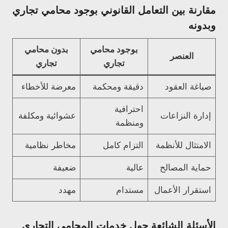
مقارنة بين التعامل القانوني بوجود محامي تجاري
وبدونه
بوجود محامي
بدون محامي
العنصر
تجاري
تجاري
صياغة العقود
دقيقة ومحكمة
معرضة للأخطاء
احترافية
إدارة النزاعات
عشوائية ومكلفة
ومنظمة
الامتثال للأنظمة
التزام كامل
مخاطر نظامية
حماية المصالح
عالية
ضعيفة
استقرار الأعمال
مستدام
مهدد
الأسئلة الشائعة حول خدمات المحامي التجاري