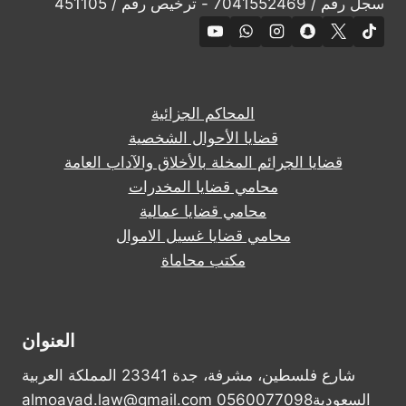
سجل رقم / 7041552469 - ترخيص رقم / 451105
المحاكم الجزائية
قضايا الأحوال الشخصية
قضايا الجرائم المخلة بالأخلاق والآداب العامة
محامي قضايا المخدرات
محامي قضايا عمالية
محامي قضايا غسيل الاموال
مكتب محاماة
العنوان
شارع فلسطين، مشرفة، جدة 23341 المملكة العربية
السعودية0560077098 almoayad.law@gmail.com