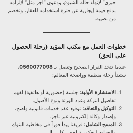
جبري” لإنهاء حالة الشيوع، ودعوى “أجر مثل” لإلزامه
بدفع قيمة إيجارية عن فترة استخدامه للعقار، وتخصم
من نصيبه.
خطوات العمل مع مكتب المؤيد (رحلة الحصول
على الحق)
عندما تتخذ القرار الصحيح وتتصل بـ
0560077098
،
ستبدأ رحلة منظمة وواضحة المعالم:
الاستشارة الأولية:
جلسة (حضورية أو هاتفية) لفهم
تفاصيل التركة وعدد الورثة ونوع الأصول.
التوكيل والتعاقد:
توقيع عقد خدمات قانونية واضح،
وإصدار وكالة إلكترونية عبر ناجز.
المسح الشامل:
فريقنا يبدأ فوراً في مخاطبة البنوك
والجهات الحكومية لحصر كل ريال.