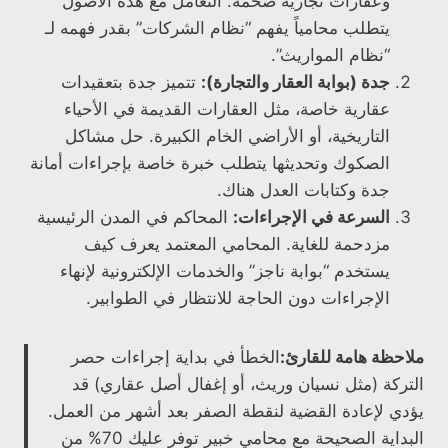
وعقارات تجارية ضخمة. التعامل مع هذه الأصول
يتطلب محامياً يفهم “نظام الشركات” بقدر فهمه لـ
“نظام المواريث”.
جدة (بوابة العقار والتجارة):
تتميز جدة بتعقيدات
عقارية خاصة، مثل العقارات القديمة في الأحياء
التاريخية، أو الأراضي الخام الكبيرة. حل مشاكل
الصكوك وتحديثها يتطلب خبرة خاصة بإجراءات أمانة
جدة وكتابات العدل هناك.
السرعة في الإجراءات:
المحاكم في المدن الرئيسية
مزدحمة للغاية. المحامي المعتمد يعرف كيف
يستخدم “بوابة ناجز” والخدمات الإلكترونية لإنهاء
الإجراءات دون الحاجة للانتظار في الطوابير.
ملاحظة هامة للقارئ:
الخطأ في بداية إجراءات حصر
التركة (مثل نسيان وريث، أو إغفال أصل عقاري) قد
يؤدي لإعادة القضية لنقطة الصفر بعد أشهر من العمل.
البداية الصحيحة مع محامي خبير توفر عليك 70% من