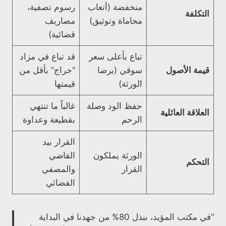
منخفضة (أتعاب
رسوم تصفية،
التكلفة
محاماة وتوثيق)
مصاريف
قضائية)
تباع بأعلى سعر
قد تباع في مزاد
قيمة الأصول
سوقي (برضا
“حراج” بأقل من
الورثة)
قيمتها
حفظ الود وصلة
غالباً ما تنتهي
العلاقة العائلية
الرحم
بقطيعة وعداوة
القرار بيد
الورثة يملكون
القاضي
التحكم
القرار
والمصفي
القضائي
“في مكتب المؤيد، نبذل 80% من جهدنا في البداية