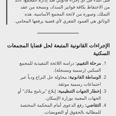
قبل البدء في أي إجراء قانوني ضد إدارة المجمع، تأكد
من الاحتفاظ بكافة فواتير السداد، ونسخة من عقد
التملك، وصورة من لائحة المجمع الأساسية. هذه
الوثائق هي العمود الفقري لأي قضية يرفعها المحامي.
الإجراءات القانونية المتبعة لحل قضايا المجمعات
السكنية
مرحلة التقييم:
دراسة اللائحة التنفيذية للمجمع
السكني (رسمية ومسجلة).
الوساطة القانونية:
محاولة حل النزاع ودياً عبر
اجتماعات رسمية موثقة.
إخطار الجهات التنظيمية:
إبلاغ “برنامج ملاك” أو
الجهات المعنية بوزارة الإسكان.
التقاضي:
رفع الدعوى أمام المحكمة المختصة
للمطالبة بالحقوق أو التعويضات.