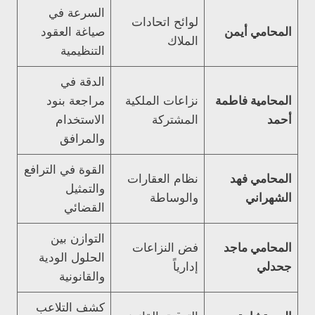
السرعة في
لوائح اتحادات
المحامي أيمن
صياغة العقود
الملاك
التنظيمية
الدقة في
المحامية فاطمة
نزاعات الملكية
مراجعة بنود
أحمد
المشتركة
الاستخدام
والمرافق
القوة في الترافع
المحامي فهد
نظام العقارات
والتمثيل
الشهراني
والوساطة
القضائي
التوازن بين
المحامي ماجد
فض النزاعات
الحلول الودية
جحدلي
إدارياً
والقانونية
كشف التلاعب