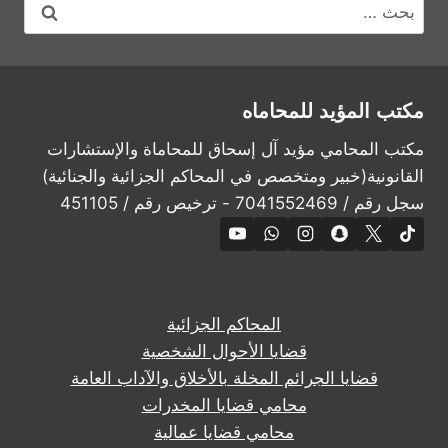
البحث
عن:
مكتب المؤيد للمحاماه
مكتب المحامي مؤيد آل إسحاق للمحاماة والإستشارات
القانونية(خبير ومتخصص في المحاكم الجزائية والجنائية)
سجل رقم / 7041552469 - ترخيص رقم / 451105
المحاكم الجزائية
قضايا الأحوال الشخصية
قضايا الجرائم المخلة بالأخلاق والآداب العامة
محامي قضايا المخدرات
محامي قضايا عمالية