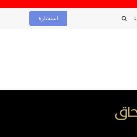
استشارة
ا