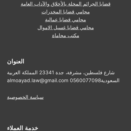
قضايا الجرائم المخلة بالأخلاق والآداب العامة
محامي قضايا المخدرات
محامي قضايا عمالية
محامي قضايا غسيل الاموال
مكتب محاماة
العنوان
شارع فلسطين، مشرفة، جدة 23341 المملكة العربية
السعودية0560077098 almoayad.law@gmail.com
سياسة الخصوصية
خدمة العملاء