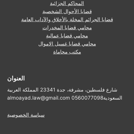
المحاكم الجزائية
قضايا الأحوال الشخصية
قضايا الجرائم المخلة بالأخلاق والآداب العامة
محامي قضايا المخدرات
محامي قضايا عمالية
محامي قضايا غسيل الاموال
مكتب محاماة
العنوان
شارع فلسطين، مشرفة، جدة 23341 المملكة العربية
السعودية0560077098 almoayad.law@gmail.com
سياسة الخصوصية