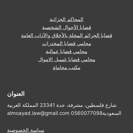
المحاكم الجزائية
قضايا الأحوال الشخصية
قضايا الجرائم المخلة بالأخلاق والآداب العامة
محامي قضايا المخدرات
محامي قضايا عمالية
محامي قضايا غسيل الاموال
مكتب محاماة
العنوان
شارع فلسطين، مشرفة، جدة 23341 المملكة العربية
السعودية0560077098 almoayad.law@gmail.com
سياسة الخصوصية