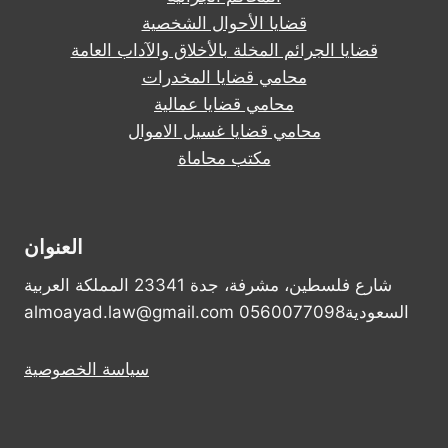
قضايا الأحوال الشخصية
قضايا الجرائم المخلة بالأخلاق والآداب العامة
محامي قضايا المخدرات
محامي قضايا عمالية
محامي قضايا غسيل الاموال
مكتب محاماة
العنوان
شارع فلسطين، مشرفة، جدة 23341 المملكة العربية
السعودية0560077098 almoayad.law@gmail.com
سياسة الخصوصية