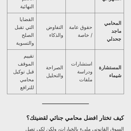
النهائية
القضايا
المحامي
حقوق عامة
التفاوض
التي تقبل
ماجد
/ خاصة
والذكاء
الصلح
جحدلي
والتسوية
تقييم
استشارات
الموقف
المستشارة
الصراحة
ودراسة
قبل توكيل
شيماء
والتحليل
ملفات
محامي
للترافع
كيف تختار افضل محامي جنائي لقضيتك؟
السوق القانوني مليء بالخيارات، ولكن لكي تصل