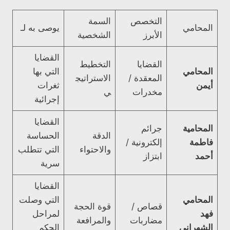
التخصص
السمة
المحامي
يوصى به لـ
الأبرز
الشخصية
القضايا
القضايا
التخطيط
المحامي
التي بها
المعقدة /
الاستراتيج
أيمن
ثغرات
مخدرات
ي
إجرائية
القضايا
المحامية
جرائم
الدقة
الحساسة
فاطمة
إلكترونية /
والاحتواء
التي تتطلب
أحمد
ابتزاز
سرية
القضايا
المحامي
التي وصلت
قصاص /
قوة الحجة
فهد
لمراحل
مضاربات
والمرافعة
الشهراني
الحكم