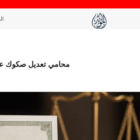
لتجاوز
لى
ال
لمحتوى
محامي تعديل صكوك عق