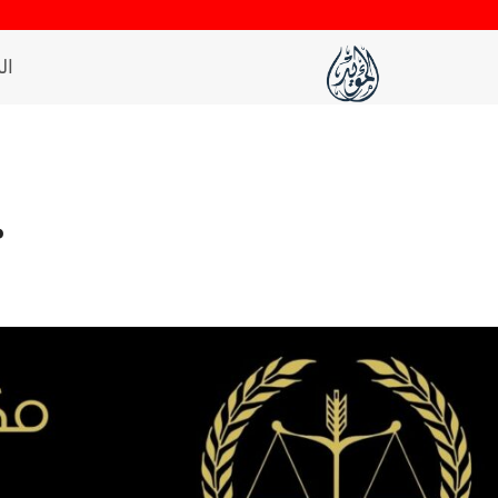
لتجاوز
لى
ال
لمحتوى
م