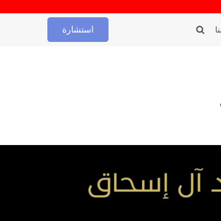
استشارة
ا