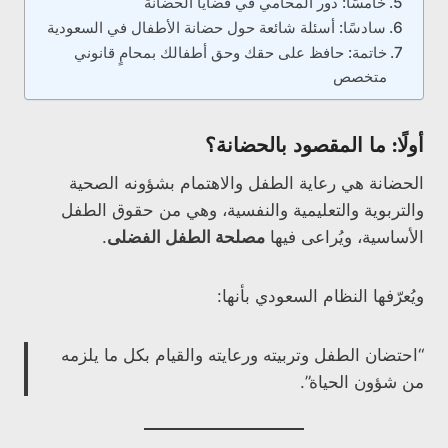
خامسًا: دور المحامي في قضايا الحضانة
سادسًا: أسئلة شائعة حول حضانة الأطفال في السعودية
خاتمة: حافظ على حقك وحق أطفالك بمحامٍ قانوني
متخصص
أولًا: ما المقصود بالحضانة؟
الحضانة هي رعاية الطفل والاهتمام بشؤونه الصحية
والتربوية والتعليمية والنفسية، وهي من حقوق الطفل
الأساسية، ويُراعى فيها
مصلحة الطفل الفضلى
.
ويُعرّفها النظام السعودي بأنها:
“احتضان الطفل وتربيته ورعايته والقيام بكل ما يلزمه
من شؤون الحياة”.