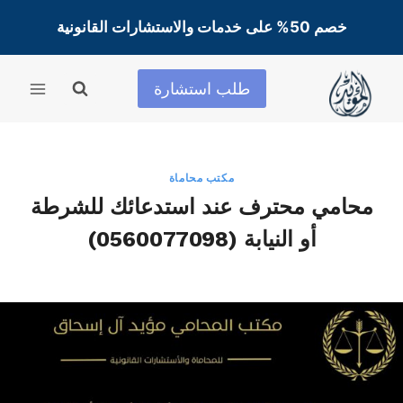
لتجاوز
خصم 50% على خدمات والاستشارات القانونية
لى
لمحتوى
طلب استشارة
مكتب محاماة
محامي محترف عند استدعائك للشرطة
أو النيابة (0560077098)