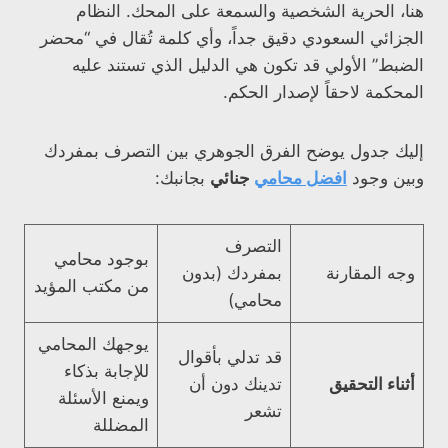
هنا، الحرية الشخصية والسمعة على المحك. النظام
الجزائي السعودي دقيق جداً، وأي كلمة تُقال في “محضر
الضبط” الأولي قد تكون هي الدليل الذي تستند عليه
المحكمة لاحقاً لإصدار الحكم.
إليك جدول يوضح الفرق الجوهري بين التصرف بمفردك
وبين وجود
افضل محامي
جنائي
بجانبك:
التصرف
بوجود محامي
وجه المقارنة
بمفردك (بدون
من مكتب المؤيد
محامي)
يوجهك المحامي
قد تدلي بأقوال
للإجابة بذكاء
أثناء التحقيق
تدينك دون أن
ويمنع الأسئلة
تشعر
المضللة