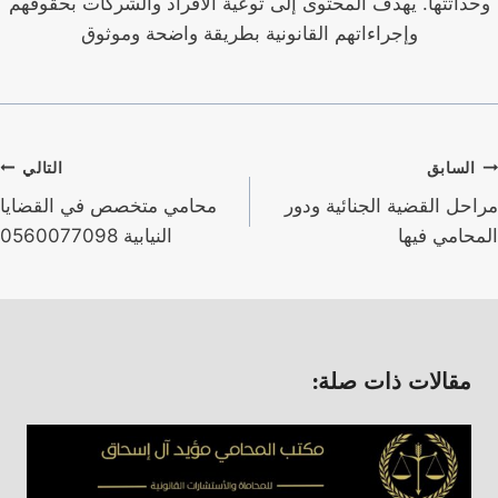
وحداثتها. يهدف المحتوى إلى توعية الأفراد والشركات بحقوقهم
وإجراءاتهم القانونية بطريقة واضحة وموثوق
صفّح
السابق
التالي
لمقالات
مراحل القضية الجنائية ودور
محامي متخصص في القضايا
المحامي فيها
النيابية 0560077098
مقالات ذات صلة: