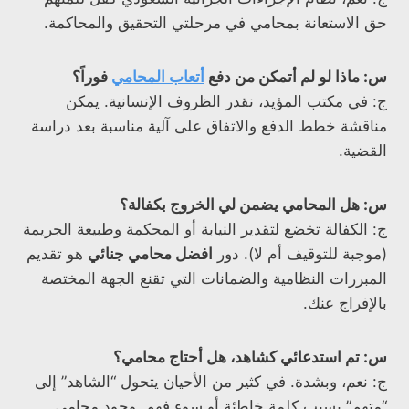
حق الاستعانة بمحامي في مرحلتي التحقيق والمحاكمة.
س: ماذا لو لم أتمكن من دفع
أتعاب المحامي
فوراً؟
ج: في مكتب المؤيد، نقدر الظروف الإنسانية. يمكن
مناقشة خطط الدفع والاتفاق على آلية مناسبة بعد دراسة
القضية.
س: هل المحامي يضمن لي الخروج بكفالة؟
ج: الكفالة تخضع لتقدير النيابة أو المحكمة وطبيعة الجريمة
(موجبة للتوقيف أم لا). دور
افضل محامي جنائي
هو تقديم
المبررات النظامية والضمانات التي تقنع الجهة المختصة
بالإفراج عنك.
س: تم استدعائي كشاهد، هل أحتاج محامي؟
ج: نعم، وبشدة. في كثير من الأحيان يتحول “الشاهد” إلى
“متهم” بسبب كلمة خاطئة أو سوء فهم. وجود محامي