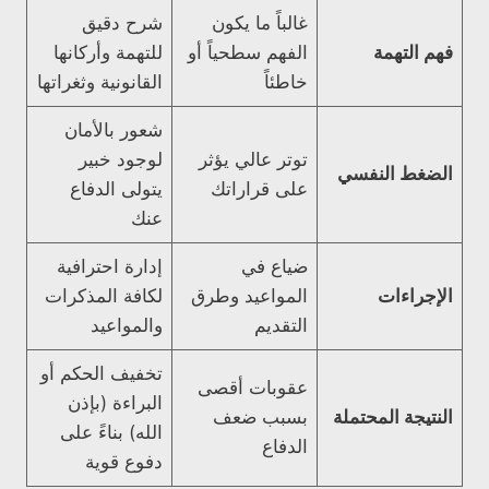
غالباً ما يكون
شرح دقيق
فهم التهمة
الفهم سطحياً أو
للتهمة وأركانها
خاطئاً
القانونية وثغراتها
شعور بالأمان
توتر عالي يؤثر
لوجود خبير
الضغط النفسي
على قراراتك
يتولى الدفاع
عنك
ضياع في
إدارة احترافية
الإجراءات
المواعيد وطرق
لكافة المذكرات
التقديم
والمواعيد
تخفيف الحكم أو
عقوبات أقصى
البراءة (بإذن
النتيجة المحتملة
بسبب ضعف
الله) بناءً على
الدفاع
دفوع قوية