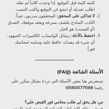
كلمة كلمة قبل التوقيع. إذا وجدت كلاماً لم تقله،
اطلب تعديله أو امتنع عن التوقيع واكتب السبب.
لا تتذاكى على المحقق:
المحققون مدربون جيداً.
الكذب الساذج يكشف بسرعة ويعقد موقفك. الصدق
(أو الصمت) هو الحل.
احتفظ بالأدلة:
رسائل الواتساب، الكاميرات، الشهود..
أي شيء قد يفيدك، حافظ عليه وسلمه لمحاميك
فوراً.
الأسئلة الشائعة (FAQ)
نستعرض هنا بعض الأسئلة التي تردنا بشكل متكرر على
رقمنا
0560077098
:
س: هل يحق لي طلب محامي فور القبض علي؟
ج: نعم، نظام الإجراءات الجزائية السعودي كفل للمتهم