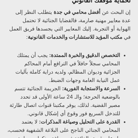
لحماية موقفك القانوني
إن البحث عن
أفضل محامي في جدة
يتطلب النظر إلى
عدة معايير مهنية صارمة، فالقضايا الجنائية لا تحتمل
الهواية أو التجربة. إليك المعايير التي يجسدها فريق العمل
في
مكتب المؤيد للاستشارات والخدمات القانونية
:
التخصص الدقيق والخبرة الممتدة:
يجب أن يمتلك
المحامي سجلاً حافلاً في الترافع أمام المحاكم
الجزائية وديوان المظالم، ولديه دراية كاملة بآليات
عمل النيابة العامة وجهات الضبط.
السرعة والاستجابة الفورية:
الجريمة الجنائية تتسم
بالوضعية الحرجة؛ والـ 24 ساعة الأولى قد تحدد
مصير القضية. لذلك، يوفر مكتبنا قنوات اتصال طارئة
للتدخل السريع فور وقوع أي إشكال قانوني.
القدرة على التحليل وصياغة المذكرات:
لا يعتمد
المحامي الجنائي الناجح على البلاغة الشفهية فحسب،