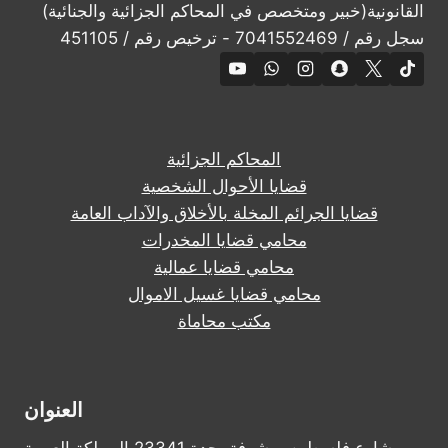
القانونية(خبير ومتخصص في المحاكم الجزائية والجنائية)
سجل رقم / 7041552469 - ترخيص رقم / 451105
المحاكم الجزائية
قضايا الأحوال الشخصية
قضايا الجرائم المخلة بالأخلاق والآداب العامة
محامي قضايا المخدرات
محامي قضايا عمالية
محامي قضايا غسيل الاموال
مكتب محاماة
العنوان
شارع فلسطين، مشرفة، جدة 23341 المملكة العربية