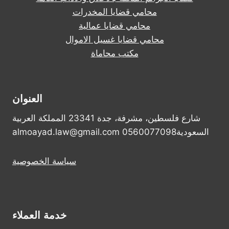
محامي قضايا المخدرات
محامي قضايا عمالية
محامي قضايا غسيل الاموال
مكتب محاماة
العنوان
شارع فلسطين، مشرفة، جدة 23341 المملكة العربية
السعودية0560077098 almoayad.law@gmail.com
سياسة الخصوصية
خدمة العملاء