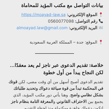
بيانات التواصل مع مكتب المؤيد للمحاماة
الموقع الإلكتروني:
https://moayad-law.sa
رقم التواصل:
0560077098
البريد الإلكتروني:
almoayad.law@gmail.com
الموقع: جدة – المملكة العربية السعودية
خلاصة: تقديم الدعوى عبر ناجز لم يعد معقدًا…
لكن النجاح يبدأ من أول خطوة
تقديم الدعوى أصبح أسهل من أي وقت مضى، لكن
قوتك
في المحكمة تبدأ من قوة صياغة دعواك وتحديد طلباتك
بشكل نظامي واضح
. وهنا يأتي دور مكتب المؤيد، الذي
يجمع بين
الاحتراف القانوني
و
المعرفة التامة بنظام ناجز
لتكون دعواك جاهزة ومكتملة منذ لحظة التقديم.