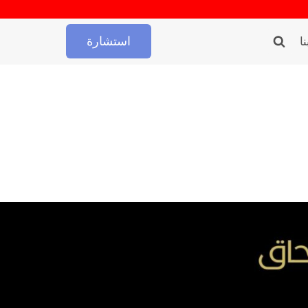
استشارة
ا