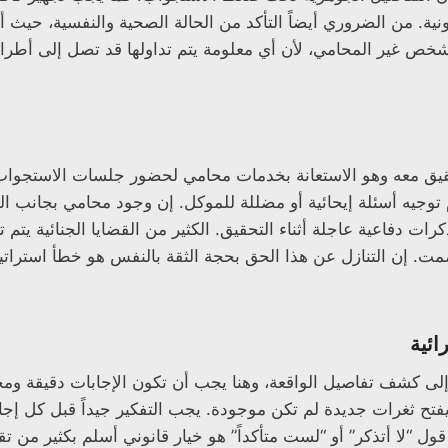
ية. من الضروري أيضاً التأكد من الحالة الصحية والنفسية، حيث أ
شخص غير المحامي، لأن أي معلومة يتم تداولها قد تصل إلى أ
تحقيق معه وهو الاستعانة بخدمات محامي لحضور جلسات الاستجواب
م توجيه أسئلة إيحائية أو مضللة للموكل. إن وجود محامي بجانب ا
 دفاعية عاجلة أثناء التحقيق. الكثير من القضايا الجنائية يتم 
ت. إن التنازل عن هذا الحق بحجة الثقة بالنفس هو خطأ استرا
ائية
لى كشف تفاصيل الواقعة، وهنا يجب أن تكون الإجابات دقيقة ومخ
يفتح ثغرات جديدة لم تكن موجودة. يجب التفكير جيداً قبل كل إ
ل “لا أتذكر” أو “لست متأكداً” هو خيار قانوني أسلم بكثير من ت