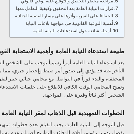
مراجعة محضر التحقيق والتوقيع عليه بوعي قانوني
قرارات النيابة العامة بعد التحقيق وكيفية التعامل معها
الحفاظ على السرية وأثرها على مسار القضية الجنائية
أهمية التوعية القانونية في مواجهة بلاغات النيابة
أسئلة شائعة حول استدعاءات النيابة العامة
طبيعة استدعاء النيابة العامة وأهمية الاستجابة الفور
يعد استدعاء النيابة العامة أمراً رسمياً يوجب على الشخص ا
التأخر عنه قد يؤدي إلى صدور أمر ضبط وإحضار جبري، مما 
المحققة، والبدء فوراً في التواصل مع محامي جنائي خبير ليقوم ب
وتمنح المحامي الوقت الكافي للاطلاع على خلفيات الاستدعاء
الشخص أكثر ثباتاً وقدرة على المواجهة.
الخطوات التمهيدية قبل الذهاب لمقر النيابة العامة
قبل التوجه إلى النيابة العامة، يجب القيام بعدة خطوات تمه
يفضل تدوين رؤوس أقلام للوقائع والتواريخ لضمان عدم نسي