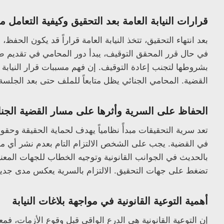
قرارات النيابة العامة بعد التحقيق وكيفية التعامل م
بعد انتهاء التحقيق، تتخذ النيابة العامة قراراً قد يكون الح
في حال قرر المحقق التوقيف، يبدأ دور المحامي في تقديم طلبا
بشروطها لتجنب إعادة التوقيف. إن فهم مسببات قرار النيابة 
القضية. المحامي الجنائي يظل متابعاً للملف حتى بعد الجلسة
الحفاظ على السرية وأثرها على مسار القضية الجنائ
تعد سرية التحقيقات مبدأً نظامياً يهدف لحماية الحقيقة وح
في القضية. يجب على الشخص الالتزام التام بعدم نشر أي معل
بالحديث في الجوانب القانونية وتوجيه الخطاب للجهات المعنية
تضغط على جهات التحقيق. الالتزام بالسرية يعكس مدى جدية 
أهمية التوعية القانونية في مواجهة بلاغات النيابة
إن التوعية القانونية هي الدرع الواقي قبل وقوع الأزمات، فم