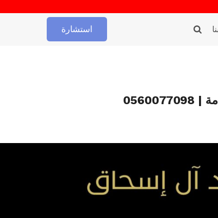
استشارة
ا
05600